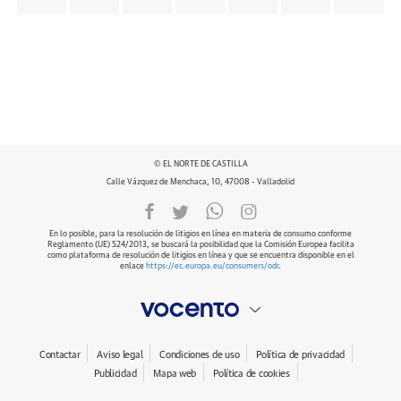
© EL NORTE DE CASTILLA
Calle Vázquez de Menchaca, 10, 47008 - Valladolid
En lo posible, para la resolución de litigios en línea en materia de consumo conforme
Reglamento (UE) 524/2013, se buscará la posibilidad que la Comisión Europea facilita
como plataforma de resolución de litigios en línea y que se encuentra disponible en el
enlace
https://ec.europa.eu/consumers/odr
.
Contactar
Aviso legal
Condiciones de uso
Política de privacidad
Publicidad
Mapa web
Política de cookies