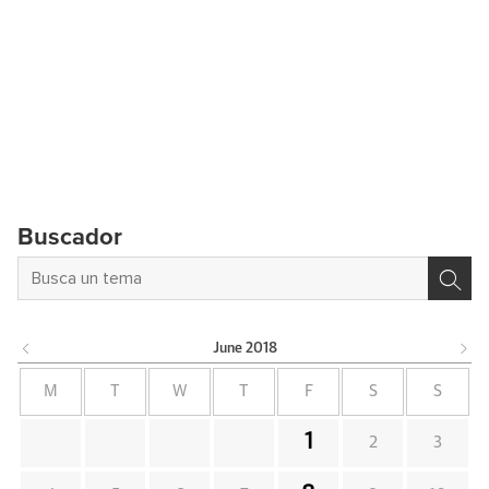
Buscador
June
2018
M
T
W
T
F
S
S
1
2
3