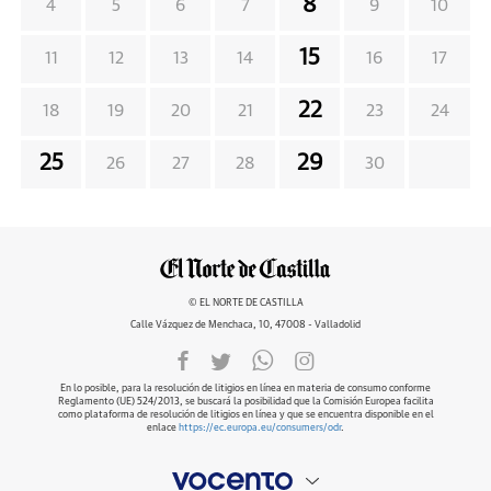
8
4
5
6
7
9
10
15
11
12
13
14
16
17
22
18
19
20
21
23
24
25
29
26
27
28
30
© EL NORTE DE CASTILLA
Calle Vázquez de Menchaca, 10, 47008 - Valladolid
En lo posible, para la resolución de litigios en línea en materia de consumo conforme
Reglamento (UE) 524/2013, se buscará la posibilidad que la Comisión Europea facilita
como plataforma de resolución de litigios en línea y que se encuentra disponible en el
enlace
https://ec.europa.eu/consumers/odr
.