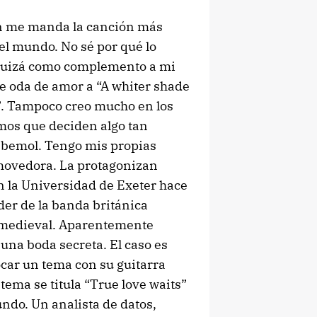
n me manda la canción más
del mundo. No sé por qué lo
Quizá como complemento a mi
e oda de amor a “A whiter shade
”. Tampoco creo mucho en los
mos que deciden algo tan
i bemol. Tengo mis propias
onmovedora. La protagonizan
 la Universidad de Exeter hace
der de la banda británica
ra medieval. Aparentemente
na boda secreta. El caso es
ar un tema con su guitarra
tema se titula “True love waits”
undo. Un analista de datos,