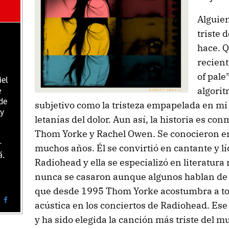
Alguie
triste 
hace. 
recient
of pale
iel
algorit
e
de
subjetivo como la tristeza empapelada en m
 y
letanías del dolor. Aun así, la historia es c
Thom Yorke y Rachel Owen. Se conocieron en
r
muchos años. Él se convirtió en cantante y lí
á.
Radiohead y ella se especializó en literatu
nunca se casaron aunque algunos hablan de u
que desde 1995 Thom Yorke acostumbra a toc
acústica en los conciertos de Radiohead. Ese 
y ha sido elegida la canción más triste del m