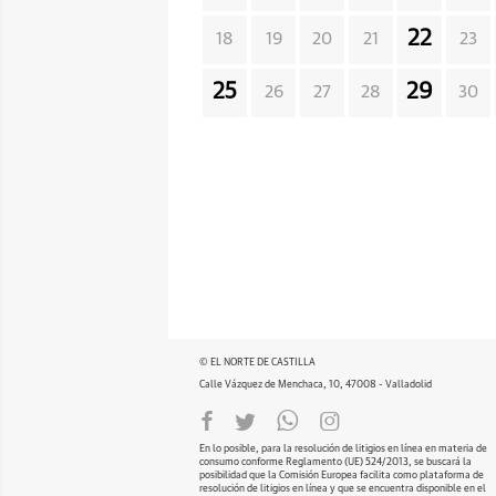
22
18
19
20
21
23
25
29
26
27
28
30
© EL NORTE DE CASTILLA
Calle Vázquez de Menchaca, 10, 47008 - Valladolid
En lo posible, para la resolución de litigios en línea en materia de
consumo conforme Reglamento (UE) 524/2013, se buscará la
posibilidad que la Comisión Europea facilita como plataforma de
resolución de litigios en línea y que se encuentra disponible en el