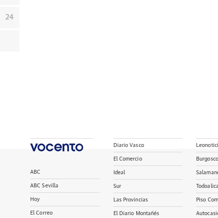
24
Diario Vasco
Leonotic
El Comercio
Burgosc
ABC
Ideal
Salaman
ABC Sevilla
Sur
Todoalic
Hoy
Las Provincias
Piso Com
El Correo
El Diario Montañés
Autocasi