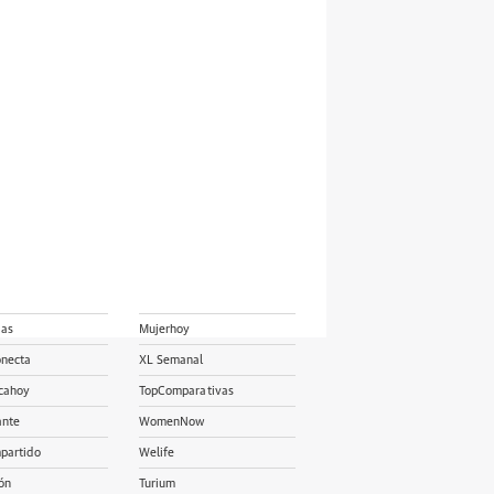
ias
Mujerhoy
onecta
XL Semanal
cahoy
TopComparativas
ante
WomenNow
partido
Welife
ón
Turium