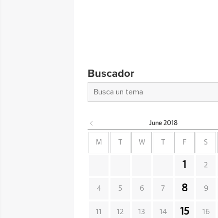
Buscador
June
2018
M
T
W
T
F
S
1
2
8
4
5
6
7
9
15
11
12
13
14
16