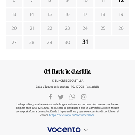
12
6
7
8
9
10
11
13
14
15
16
17
18
19
20
21
22
23
24
25
26
31
27
28
29
30
© EL NORTE DE CASTILLA
Calle Vázquez de Menchaca, 10, 47008 - Valladolid
En lo posible, para la resolución de litigios en línea en materia de consumo conforme
Reglamento (UE) 524/2013, se buscará la posibilidad que la Comisión Europea facilita
como plataforma de resolución de litigios en línea y que se encuentra disponible en el
enlace
https://ec.europa.eu/consumers/odr
.