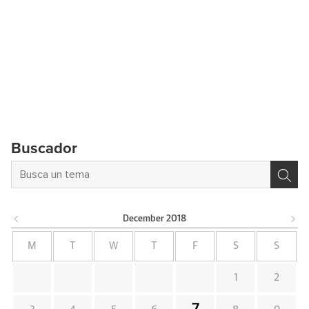
Buscador
December
2018
M
T
W
T
F
S
S
1
2