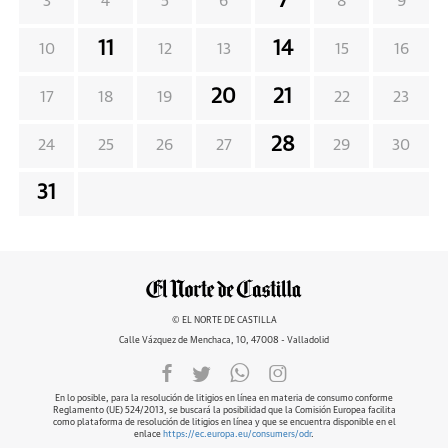
7
3
4
5
6
8
9
11
14
10
12
13
15
16
20
21
17
18
19
22
23
28
24
25
26
27
29
30
31
© EL NORTE DE CASTILLA
Calle Vázquez de Menchaca, 10, 47008 - Valladolid
En lo posible, para la resolución de litigios en línea en materia de consumo conforme
Reglamento (UE) 524/2013, se buscará la posibilidad que la Comisión Europea facilita
como plataforma de resolución de litigios en línea y que se encuentra disponible en el
enlace
https://ec.europa.eu/consumers/odr
.