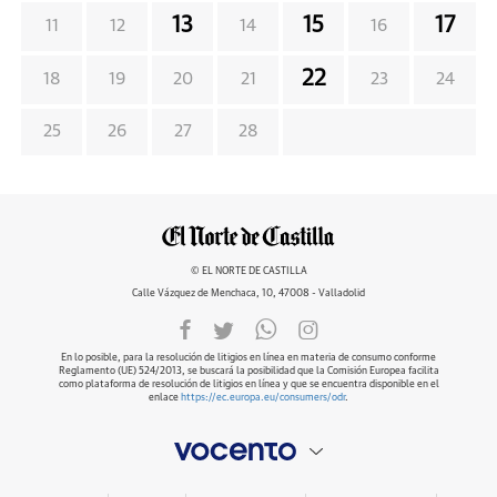
13
15
17
11
12
14
16
22
18
19
20
21
23
24
25
26
27
28
© EL NORTE DE CASTILLA
Calle Vázquez de Menchaca, 10, 47008 - Valladolid
En lo posible, para la resolución de litigios en línea en materia de consumo conforme
Reglamento (UE) 524/2013, se buscará la posibilidad que la Comisión Europea facilita
como plataforma de resolución de litigios en línea y que se encuentra disponible en el
enlace
https://ec.europa.eu/consumers/odr
.