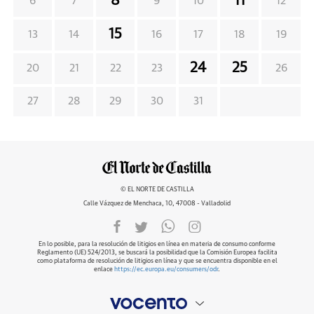
8
11
6
7
9
10
12
15
13
14
16
17
18
19
24
25
20
21
22
23
26
27
28
29
30
31
© EL NORTE DE CASTILLA
Calle Vázquez de Menchaca, 10, 47008 - Valladolid
En lo posible, para la resolución de litigios en línea en materia de consumo conforme
Reglamento (UE) 524/2013, se buscará la posibilidad que la Comisión Europea facilita
como plataforma de resolución de litigios en línea y que se encuentra disponible en el
enlace
https://ec.europa.eu/consumers/odr
.