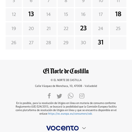
5
6
7
8
9
10
11
13
18
12
14
15
16
17
23
19
20
21
22
24
25
31
26
27
28
29
30
© EL NORTE DE CASTILLA
Calle Vázquez de Menchaca, 10, 47008 - Valladolid
En lo posible, para la resolución de litigios en línea en materia de consumo conforme
Reglamento (UE) 524/2013, se buscará la posibilidad que la Comisión Europea facilita
como plataforma de resolución de litigios en línea y que se encuentra disponible en el
enlace
https://ec.europa.eu/consumers/odr
.