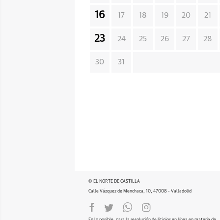
16
17
18
19
20
21
23
24
25
26
27
28
30
31
© EL NORTE DE CASTILLA
Calle Vázquez de Menchaca, 10, 47008 - Valladolid
En lo posible, para la resolución de litigios en línea en materia de