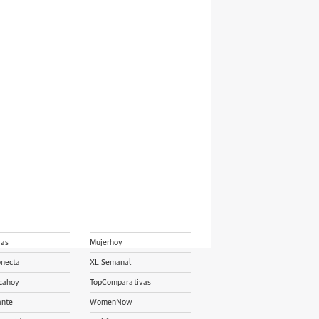
ias
Mujerhoy
onecta
XL Semanal
cahoy
TopComparativas
ante
WomenNow