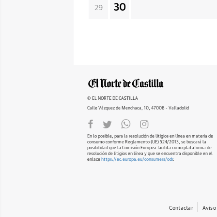
30
29
© EL NORTE DE CASTILLA
Calle Vázquez de Menchaca, 10, 47008 - Valladolid
En lo posible, para la resolución de litigios en línea en materia de
consumo conforme Reglamento (UE) 524/2013, se buscará la
posibilidad que la Comisión Europea facilita como plataforma de
resolución de litigios en línea y que se encuentra disponible en el
enlace
https://ec.europa.eu/consumers/odr
.
Contactar
Aviso