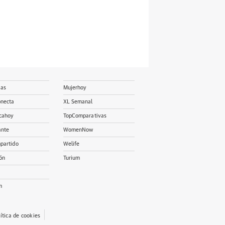
ias
Mujerhoy
onecta
XL Semanal
cahoy
TopComparativas
ante
WomenNow
partido
Welife
ón
Turium
m
lítica de cookies