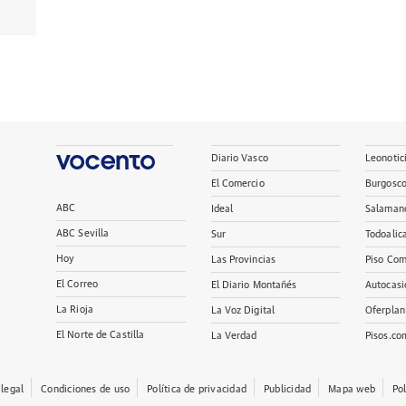
Diario Vasco
Leonotic
El Comercio
Burgosc
ABC
Ideal
Salaman
ABC Sevilla
Sur
Todoalic
Hoy
Las Provincias
Piso Com
El Correo
El Diario Montañés
Autocasi
La Rioja
La Voz Digital
Oferplan
El Norte de Castilla
La Verdad
Pisos.co
 legal
Condiciones de uso
Política de privacidad
Publicidad
Mapa web
Po