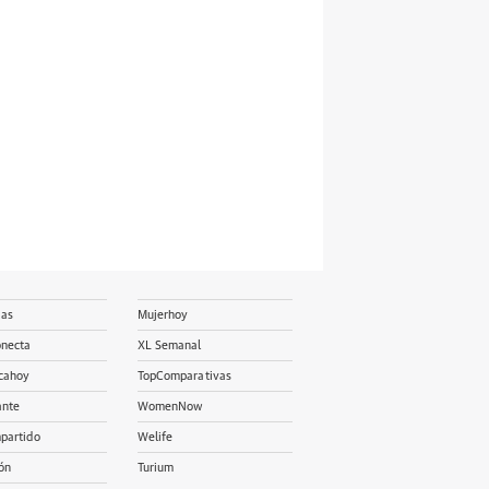
ias
Mujerhoy
onecta
XL Semanal
cahoy
TopComparativas
ante
WomenNow
partido
Welife
ón
Turium