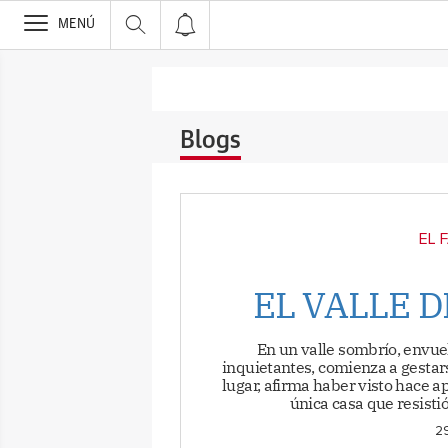
>
MENÚ
Blogs
EL 
EL VALLE 
En un valle sombrío, envuel
inquietantes, comienza a gesta
lugar, afirma haber visto hace a
única casa que resisti
29