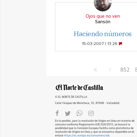
Ojos que no ven
Sansón
Haciendo números
15-03-2007 | 13:26
852
© EL NORTE DE CASTILLA
Calle Vázquez de Menchaca, 10, 47008 - Valladolid
En lo posible, para la resolución de litigios en línea en materia de
consumo conforme Reglamento (UE) 524/2013, se buscará la
posibilidad que la Comisión Europea facilita como plataforma de
resolución de litigios en línea y que se encuentra disponible en el
enlace
https://ec.europa.eu/consumers/odr
.