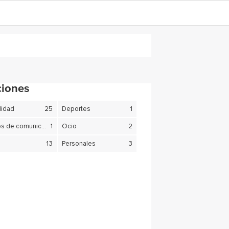
ciones
lidad
25
Deportes
1
Medios de comunicación
1
Ocio
2
13
Personales
3