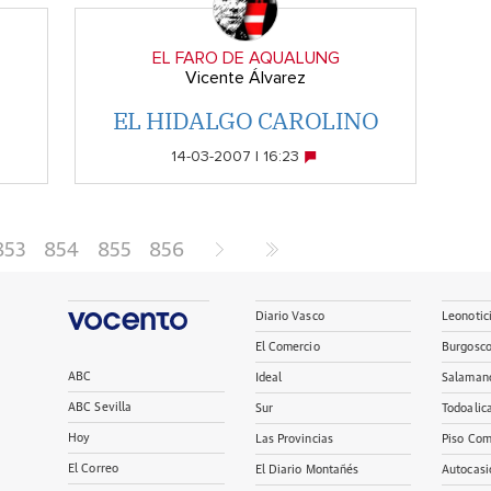
EL FARO DE AQUALUNG
Vicente Álvarez
EL HIDALGO CAROLINO
14-03-2007 | 16:23
853
854
855
856
Diario Vasco
Leonotic
El Comercio
Burgosc
ABC
Ideal
Salaman
ABC Sevilla
Sur
Todoalic
Hoy
Las Provincias
Piso Com
El Correo
El Diario Montañés
Autocasi