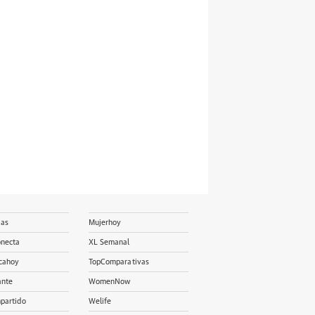
ias
Mujerhoy
onecta
XL Semanal
cahoy
TopComparativas
ante
WomenNow
partido
Welife