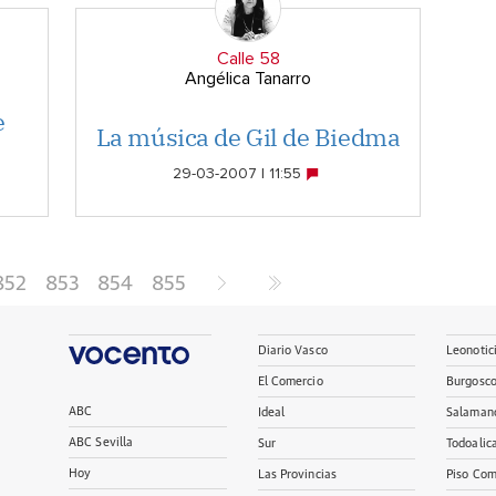
Calle 58
Angélica Tanarro
e
La música de Gil de Biedma
29-03-2007 | 11:55
852
853
854
855
Diario Vasco
Leonotic
El Comercio
Burgosc
ABC
Ideal
Salaman
ABC Sevilla
Sur
Todoalic
Hoy
Las Provincias
Piso Com