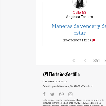
Calle 58
Angélica Tanarro
Maneras de vencer y d
estar
29-03-2007 | 12:37
851
© EL NORTE DE CASTILLA
Calle Vázquez de Menchaca, 10, 47008 - Valladolid
En lo posible, para la resolución de litigios en línea en materia de
consumo conforme Reglamento (UE) 524/2013, se buscará la
posibilidad que la Comisión Europea facilita como plataforma de