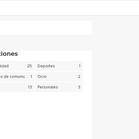
ciones
lidad
25
Deportes
1
Medios de comunicación
1
Ocio
2
13
Personales
3