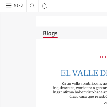
>
MENÚ
Blogs
EL 
EL VALLE 
En un valle sombrío, envuel
inquietantes, comienza a gesta
lugar, afirma haber visto hace a
única casa que resisti
29