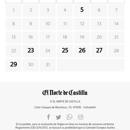
5
1
2
3
4
6
7
8
9
10
11
12
13
14
15
16
17
18
19
20
21
23
25
26
27
22
24
28
29
30
31
© EL NORTE DE CASTILLA
Calle Vázquez de Menchaca, 10, 47008 - Valladolid
En lo posible, para la resolución de litigios en línea en materia de consumo conforme
Reglamento (UE) 524/2013, se buscará la posibilidad que la Comisión Europea facilita