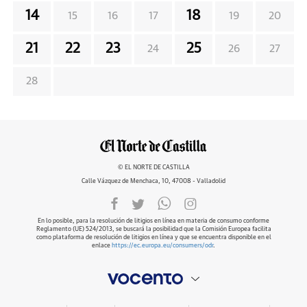
14
18
15
16
17
19
20
21
22
23
25
24
26
27
28
© EL NORTE DE CASTILLA
Calle Vázquez de Menchaca, 10, 47008 - Valladolid
En lo posible, para la resolución de litigios en línea en materia de consumo conforme
Reglamento (UE) 524/2013, se buscará la posibilidad que la Comisión Europea facilita
como plataforma de resolución de litigios en línea y que se encuentra disponible en el
enlace
https://ec.europa.eu/consumers/odr
.