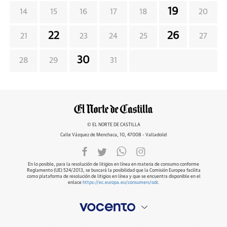
19
14
15
16
17
18
20
22
26
21
23
24
25
27
30
28
29
31
© EL NORTE DE CASTILLA
Calle Vázquez de Menchaca, 10, 47008 - Valladolid
En lo posible, para la resolución de litigios en línea en materia de consumo conforme
Reglamento (UE) 524/2013, se buscará la posibilidad que la Comisión Europea facilita
como plataforma de resolución de litigios en línea y que se encuentra disponible en el
enlace
https://ec.europa.eu/consumers/odr
.