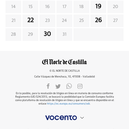
19
14
15
16
17
18
20
22
26
21
23
24
25
27
30
28
29
31
© EL NORTE DE CASTILLA
Calle Vázquez de Menchaca, 10, 47008 - Valladolid
En lo posible, para la resolución de litigios en línea en materia de consumo conforme
Reglamento (UE) 524/2013, se buscará la posibilidad que la Comisión Europea facilita
como plataforma de resolución de litigios en línea y que se encuentra disponible en el
enlace
https://ec.europa.eu/consumers/odr
.