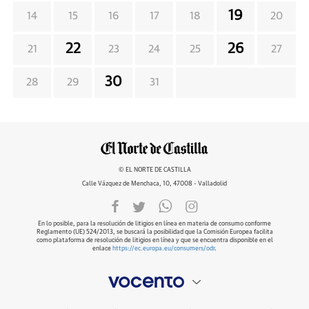
19
14
15
16
17
18
20
22
26
21
23
24
25
27
30
28
29
31
© EL NORTE DE CASTILLA
Calle Vázquez de Menchaca, 10, 47008 - Valladolid
En lo posible, para la resolución de litigios en línea en materia de consumo conforme
Reglamento (UE) 524/2013, se buscará la posibilidad que la Comisión Europea facilita
como plataforma de resolución de litigios en línea y que se encuentra disponible en el
enlace
https://ec.europa.eu/consumers/odr
.