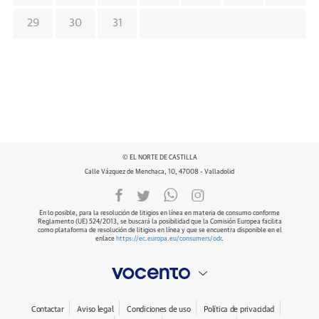
29
30
31
© EL NORTE DE CASTILLA
Calle Vázquez de Menchaca, 10, 47008 - Valladolid
En lo posible, para la resolución de litigios en línea en materia de consumo conforme
Reglamento (UE) 524/2013, se buscará la posibilidad que la Comisión Europea facilita
como plataforma de resolución de litigios en línea y que se encuentra disponible en el
enlace
https://ec.europa.eu/consumers/odr
.
Contactar
Aviso legal
Condiciones de uso
Política de privacidad