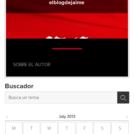
elblogdejaime
SOBRE EL AUTOR
Buscador
July
2013
M
T
W
T
F
S
S