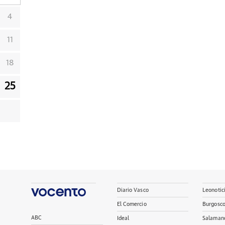
4
11
18
25
Diario Vasco
Leonotic
El Comercio
Burgosc
ABC
Ideal
Salaman