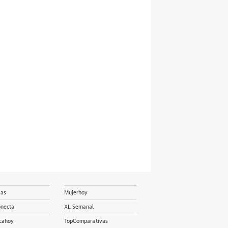
ias
Mujerhoy
onecta
XL Semanal
cahoy
TopComparativas