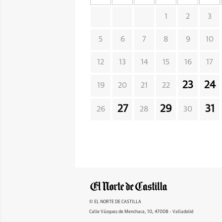
1
2
3
5
6
7
8
9
10
12
13
14
15
16
17
23
24
19
20
21
22
27
29
31
26
28
30
© EL NORTE DE CASTILLA
Calle Vázquez de Menchaca, 10, 47008 - Valladolid