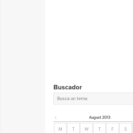
Buscador
August
2013
M
T
W
T
F
S