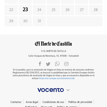
23
22
24
25
26
27
28
29
30
31
© EL NORTE DE CASTILLA
Calle Vázquez de Menchaca, 10, 47008 - Valladolid
En lo posible, para la resolución de litigios en línea en materia de consumo conforme
Reglamento (UE) 524/2013, se buscará la posibilidad que la Comisión Europea facilita
como plataforma de resolución de litigios en línea y que se encuentra disponible en el
enlace
https://ec.europa.eu/consumers/odr
.
Contactar
Aviso legal
Condiciones de uso
Política de privacidad