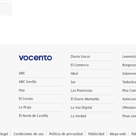
Diario Vasco
Leonotic
El Comercio
Burgosc
ABC
Ideal
Salaman
ABC Sevilla
Sur
Todoalic
Hoy
Las Provincias
Piso Com
El Correo
El Diario Montañés
Autocasi
La Rioja
La Voz Digital
Oferplan
El Norte de Castilla
La Verdad
Pisos.co
 legal
Condiciones de uso
Política de privacidad
Publicidad
Mapa web
Po