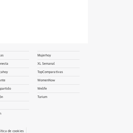
ias
Mujerhoy
onecta
XL Semanal
cahoy
TopComparativas
ante
WomenNow
partido
Welife
ón
Turium
m
lítica de cookies