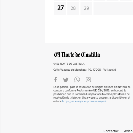
27
28
29
© EL NORTE DE CASTILLA
Calle Vázquez de Menchaca, 10, 47008 - Valladolid
En lo posible, para la resolución de litigios en línea en materia de
consumo conforme Reglamento (UE) 524/2013, se buscará la
posibilidad que la Comisión Europea facilita como plataforma de
resolución de litigios en línea y que se encuentra disponible en el
enlace
https://ec.europa.eu/consumers/odr
.
Contactar
Aviso