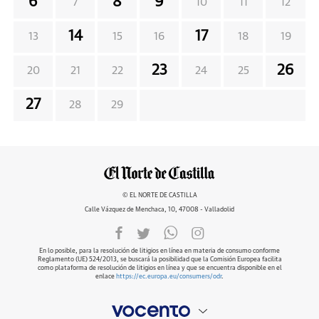
6
8
9
7
10
11
12
14
17
13
15
16
18
19
23
26
20
21
22
24
25
27
28
29
© EL NORTE DE CASTILLA
Calle Vázquez de Menchaca, 10, 47008 - Valladolid
En lo posible, para la resolución de litigios en línea en materia de consumo conforme
Reglamento (UE) 524/2013, se buscará la posibilidad que la Comisión Europea facilita
como plataforma de resolución de litigios en línea y que se encuentra disponible en el
enlace
https://ec.europa.eu/consumers/odr
.