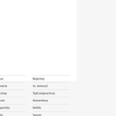
ias
Mujerhoy
onecta
XL Semanal
cahoy
TopComparativas
ante
WomenNow
partido
Welife
ón
Turium