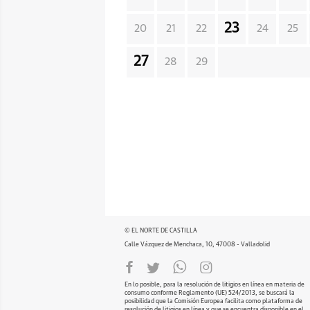
23
20
21
22
24
25
27
28
29
© EL NORTE DE CASTILLA
Calle Vázquez de Menchaca, 10, 47008 - Valladolid
En lo posible, para la resolución de litigios en línea en materia de
consumo conforme Reglamento (UE) 524/2013, se buscará la
posibilidad que la Comisión Europea facilita como plataforma de
resolución de litigios en línea y que se encuentra disponible en el