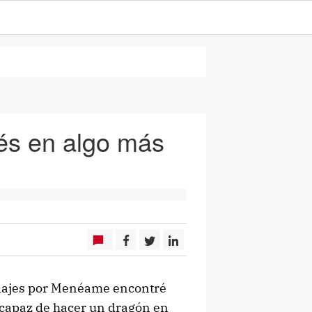
és en algo más
 viajes por Menéame encontré
s capaz de hacer un dragón en