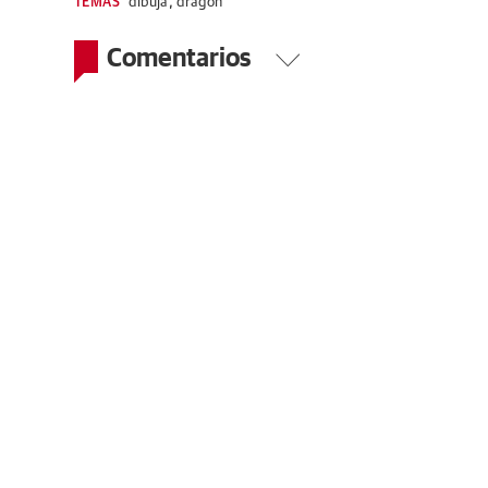
TEMAS
dibuja
,
dragón
Comentarios