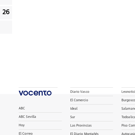
26
Diario Vasco
Leonotic
El Comercio
Burgosc
ABC
Ideal
Salaman
ABC Sevilla
Sur
Todoalic
Hoy
Las Provincias
Piso Com
El Correo
El Diario Montañés
Autocasi