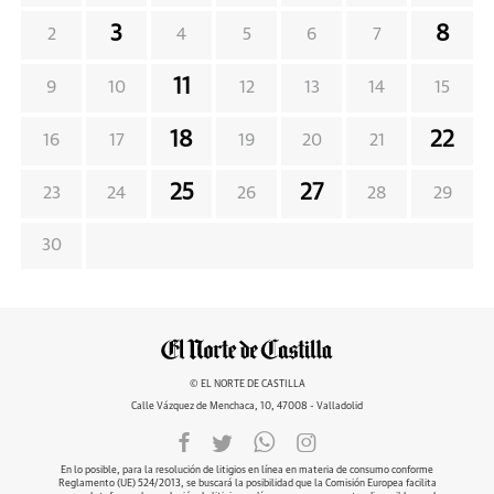
3
8
2
4
5
6
7
11
9
10
12
13
14
15
18
22
16
17
19
20
21
25
27
23
24
26
28
29
30
© EL NORTE DE CASTILLA
Calle Vázquez de Menchaca, 10, 47008 - Valladolid
En lo posible, para la resolución de litigios en línea en materia de consumo conforme
Reglamento (UE) 524/2013, se buscará la posibilidad que la Comisión Europea facilita