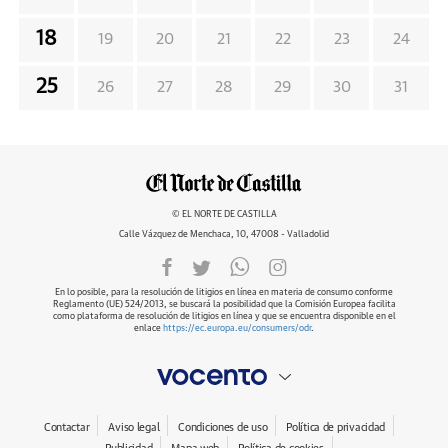
18
19
20
21
22
23
24
25
26
27
28
29
30
31
© EL NORTE DE CASTILLA
Calle Vázquez de Menchaca, 10, 47008 - Valladolid
En lo posible, para la resolución de litigios en línea en materia de consumo conforme
Reglamento (UE) 524/2013, se buscará la posibilidad que la Comisión Europea facilita
como plataforma de resolución de litigios en línea y que se encuentra disponible en el
enlace
https://ec.europa.eu/consumers/odr
.
Contactar
Aviso legal
Condiciones de uso
Política de privacidad