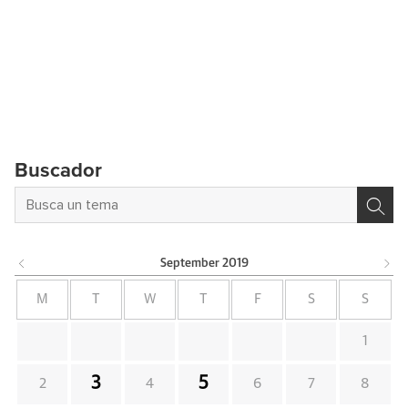
Buscador
September
2019
M
T
W
T
F
S
S
1
3
5
2
4
6
7
8