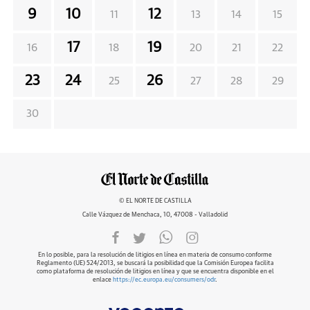
9
10
12
11
13
14
15
17
19
16
18
20
21
22
23
24
26
25
27
28
29
30
© EL NORTE DE CASTILLA
Calle Vázquez de Menchaca, 10, 47008 - Valladolid
En lo posible, para la resolución de litigios en línea en materia de consumo conforme
Reglamento (UE) 524/2013, se buscará la posibilidad que la Comisión Europea facilita
como plataforma de resolución de litigios en línea y que se encuentra disponible en el
enlace
https://ec.europa.eu/consumers/odr
.