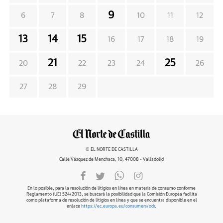
9
6
7
8
10
11
12
13
14
15
16
17
18
19
21
25
20
22
23
24
26
27
28
29
© EL NORTE DE CASTILLA
Calle Vázquez de Menchaca, 10, 47008 - Valladolid
En lo posible, para la resolución de litigios en línea en materia de consumo conforme
Reglamento (UE) 524/2013, se buscará la posibilidad que la Comisión Europea facilita
como plataforma de resolución de litigios en línea y que se encuentra disponible en el
enlace
https://ec.europa.eu/consumers/odr
.