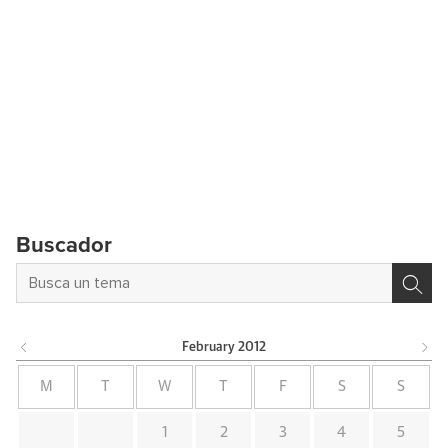
Buscador
February
2012
M
T
W
T
F
S
S
1
2
3
4
5