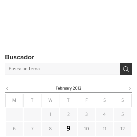
Buscador
February
2012
M
T
W
T
F
S
S
1
2
3
4
5
9
6
7
8
10
11
12