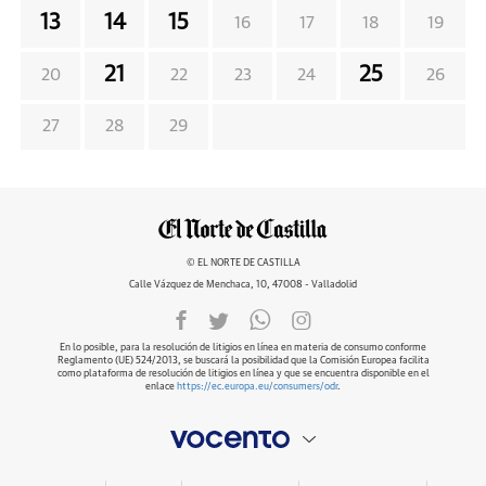
13
14
15
16
17
18
19
21
25
20
22
23
24
26
27
28
29
© EL NORTE DE CASTILLA
Calle Vázquez de Menchaca, 10, 47008 - Valladolid
En lo posible, para la resolución de litigios en línea en materia de consumo conforme
Reglamento (UE) 524/2013, se buscará la posibilidad que la Comisión Europea facilita
como plataforma de resolución de litigios en línea y que se encuentra disponible en el
enlace
https://ec.europa.eu/consumers/odr
.