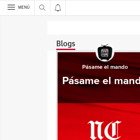
>
MENÚ
Blogs
Pásame el mando
Pásame el man