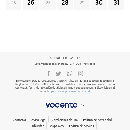
26
28
30
31
25
27
29
© EL NORTE DE CASTILLA
Calle Vázquez de Menchaca, 10, 47008 - Valladolid
En lo posible, para la resolución de litigios en línea en materia de consumo conforme
Reglamento (UE) 524/2013, se buscará la posibilidad que la Comisión Europea facilita
como plataforma de resolución de litigios en línea y que se encuentra disponible en el
enlace
https://ec.europa.eu/consumers/odr
.
Contactar
Aviso legal
Condiciones de uso
Política de privacidad
Publicidad
Mapa web
Política de cookies