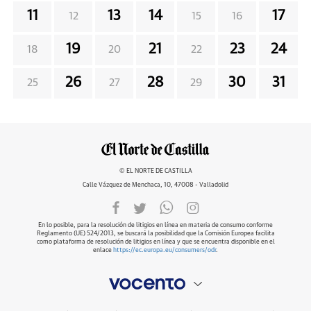
11
13
14
17
12
15
16
19
21
23
24
18
20
22
26
28
30
31
25
27
29
© EL NORTE DE CASTILLA
Calle Vázquez de Menchaca, 10, 47008 - Valladolid
En lo posible, para la resolución de litigios en línea en materia de consumo conforme
Reglamento (UE) 524/2013, se buscará la posibilidad que la Comisión Europea facilita
como plataforma de resolución de litigios en línea y que se encuentra disponible en el
enlace
https://ec.europa.eu/consumers/odr
.