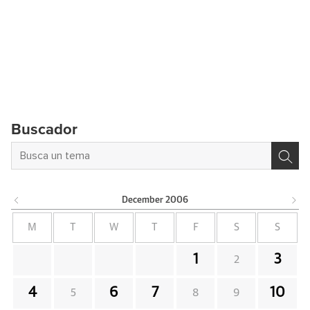
Buscador
December
2006
M
T
W
T
F
S
S
1
3
2
4
6
7
10
5
8
9