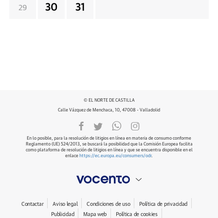
30
31
29
© EL NORTE DE CASTILLA
Calle Vázquez de Menchaca, 10, 47008 - Valladolid
En lo posible, para la resolución de litigios en línea en materia de consumo conforme
Reglamento (UE) 524/2013, se buscará la posibilidad que la Comisión Europea facilita
como plataforma de resolución de litigios en línea y que se encuentra disponible en el
enlace
https://ec.europa.eu/consumers/odr
.
Contactar
Aviso legal
Condiciones de uso
Política de privacidad
Publicidad
Mapa web
Política de cookies