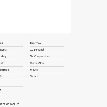
ias
Mujerhoy
onecta
XL Semanal
cahoy
TopComparativas
ante
WomenNow
partido
Welife
ón
Turium
m
lítica de cookies