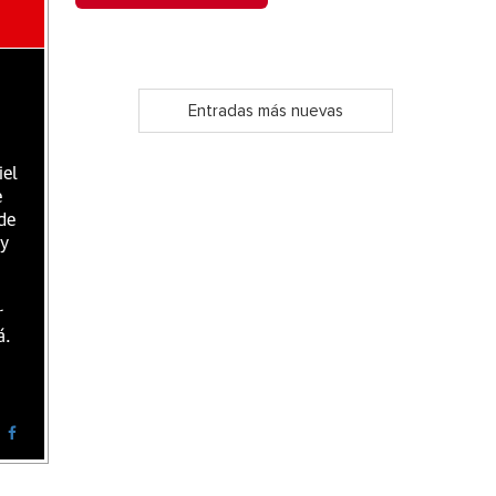
Entradas más nuevas
iel
e
de
 y
r
á.