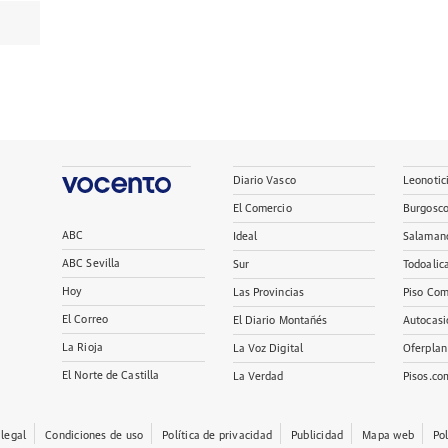
Diario Vasco
Leonotic
El Comercio
Burgosc
ABC
Ideal
Salaman
ABC Sevilla
Sur
Todoalic
Hoy
Las Provincias
Piso Com
El Correo
El Diario Montañés
Autocasi
La Rioja
La Voz Digital
Oferplan
El Norte de Castilla
La Verdad
Pisos.co
 legal
Condiciones de uso
Política de privacidad
Publicidad
Mapa web
Po