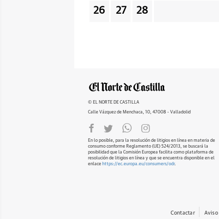
26
27
28
© EL NORTE DE CASTILLA
Calle Vázquez de Menchaca, 10, 47008 - Valladolid
En lo posible, para la resolución de litigios en línea en materia de
consumo conforme Reglamento (UE) 524/2013, se buscará la
posibilidad que la Comisión Europea facilita como plataforma de
resolución de litigios en línea y que se encuentra disponible en el
enlace
https://ec.europa.eu/consumers/odr
.
Contactar
Aviso