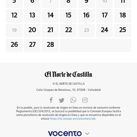
5
6
8
9
11
7
10
12
13
14
15
16
17
18
20
21
22
24
25
19
23
26
27
28
© EL NORTE DE CASTILLA
Calle Vázquez de Menchaca, 10, 47008 - Valladolid
En lo posible, para la resolución de litigios en línea en materia de consumo conforme
Reglamento (UE) 524/2013, se buscará la posibilidad que la Comisión Europea facilita
como plataforma de resolución de litigios en línea y que se encuentra disponible en el
enlace
https://ec.europa.eu/consumers/odr
.