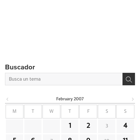
Buscador
February
2007
M
T
W
T
F
S
S
1
2
4
3