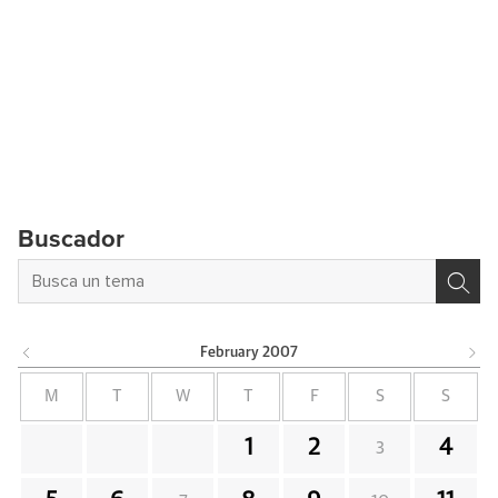
Buscador
February
2007
M
T
W
T
F
S
S
1
2
4
3