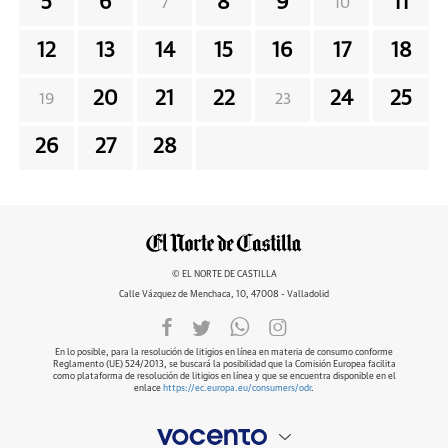
5
6
8
9
11
7
10
12
13
14
15
16
17
18
20
21
22
24
25
19
23
26
27
28
© EL NORTE DE CASTILLA
Calle Vázquez de Menchaca, 10, 47008 - Valladolid
En lo posible, para la resolución de litigios en línea en materia de consumo conforme
Reglamento (UE) 524/2013, se buscará la posibilidad que la Comisión Europea facilita
como plataforma de resolución de litigios en línea y que se encuentra disponible en el
enlace
https://ec.europa.eu/consumers/odr
.