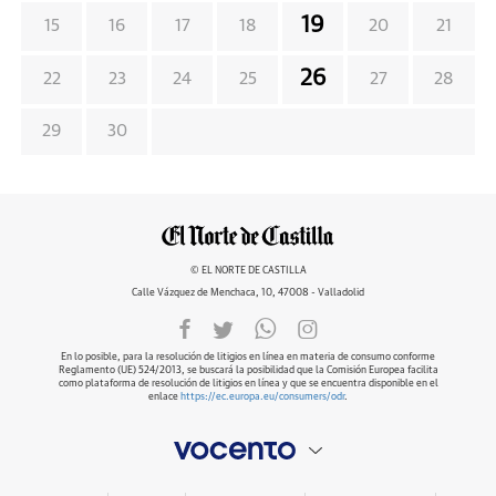
19
15
16
17
18
20
21
26
22
23
24
25
27
28
29
30
© EL NORTE DE CASTILLA
Calle Vázquez de Menchaca, 10, 47008 - Valladolid
En lo posible, para la resolución de litigios en línea en materia de consumo conforme
Reglamento (UE) 524/2013, se buscará la posibilidad que la Comisión Europea facilita
como plataforma de resolución de litigios en línea y que se encuentra disponible en el
enlace
https://ec.europa.eu/consumers/odr
.