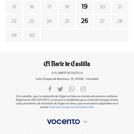
19
15
16
17
18
20
21
26
22
23
24
25
27
28
29
30
© EL NORTE DE CASTILLA
Calle Vázquez de Menchaca, 10, 47008 - Valladolid
En lo posible, para la resolución de litigios en línea en materia de consumo conforme
Reglamento (UE) 524/2013, se buscará la posibilidad que la Comisión Europea facilita
como plataforma de resolución de litigios en línea y que se encuentra disponible en el
enlace
https://ec.europa.eu/consumers/odr
.