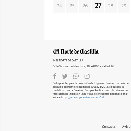
27
24
25
26
28
29
© EL NORTE DE CASTILLA
Calle Vázquez de Menchaca, 10, 47008 - Valladolid
En lo posible, para la resolución de litigios en línea en materia de
consumo conforme Reglamento (UE) 524/2013, se buscará la
posibilidad que la Comisión Europea facilita como plataforma de
resolución de litigios en línea y que se encuentra disponible en el
enlace
https://ec.europa.eu/consumers/odr
.
Contactar
Aviso