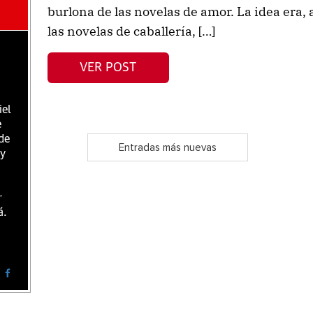
burlona de las novelas de amor. La idea era, 
las novelas de caballería, […]
VER POST
iel
e
de
Entradas más nuevas
 y
r
á.