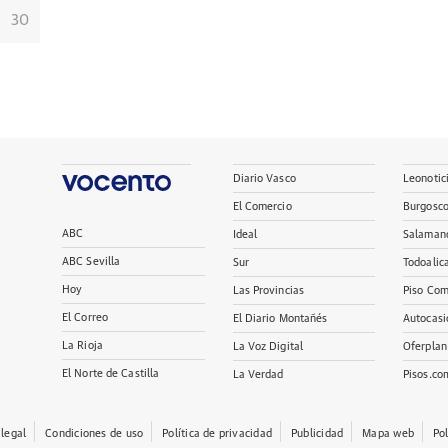
30
Diario Vasco
Leonotic
El Comercio
Burgosc
ABC
Ideal
Salaman
ABC Sevilla
Sur
Todoalic
Hoy
Las Provincias
Piso Com
El Correo
El Diario Montañés
Autocasi
La Rioja
La Voz Digital
Oferplan
El Norte de Castilla
La Verdad
Pisos.co
 legal
Condiciones de uso
Política de privacidad
Publicidad
Mapa web
Po