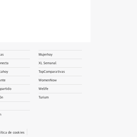
ias
Mujerhoy
onecta
XL Semanal
cahoy
TopComparativas
ante
WomenNow
partido
Welife
ón
Turium
m
lítica de cookies