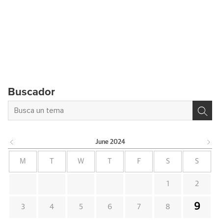
Buscador
June
2024
M
T
W
T
F
S
S
1
2
9
3
4
5
6
7
8