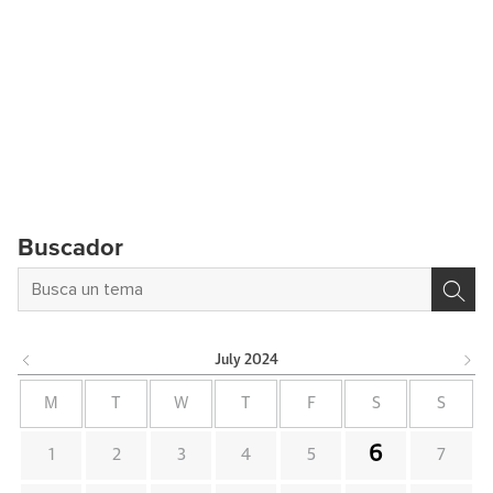
Buscador
July
2024
M
T
W
T
F
S
S
6
1
2
3
4
5
7