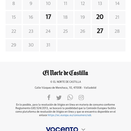
8
9
10
11
12
13
14
17
20
15
16
18
19
21
27
22
23
24
25
26
28
29
30
31
© EL NORTE DE CASTILLA
Calle Vázquez de Menchaca, 10, 47008 - Valladolid
En lo posible, para la resolución de litigios en línea en materia de consumo conforme
Reglamento (UE) 524/2013, se buscará la posibilidad que la Comisión Europea facilita
como plataforma de resolución de litigios en línea y que se encuentra disponible en el
enlace
https://ec.europa.eu/consumers/odr
.