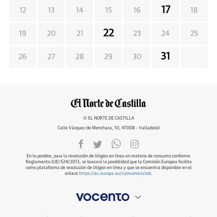
17
12
13
14
15
16
18
22
19
20
21
23
24
25
31
26
27
28
29
30
© EL NORTE DE CASTILLA
Calle Vázquez de Menchaca, 10, 47008 - Valladolid
En lo posible, para la resolución de litigios en línea en materia de consumo conforme
Reglamento (UE) 524/2013, se buscará la posibilidad que la Comisión Europea facilita
como plataforma de resolución de litigios en línea y que se encuentra disponible en el
enlace
https://ec.europa.eu/consumers/odr
.