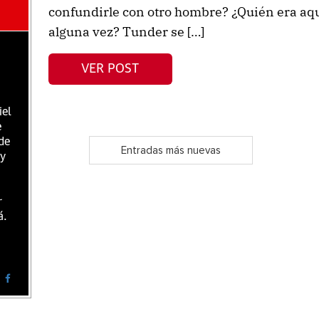
confundirle con otro hombre? ¿Quién era aq
alguna vez? Tunder se […]
VER POST
iel
e
de
Entradas más nuevas
 y
r
á.