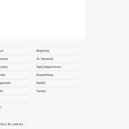
ias
Mujerhoy
onecta
XL Semanal
cahoy
TopComparativas
ante
WomenNow
partido
Welife
ón
Turium
m
lítica de cookies