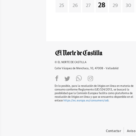
28
25
26
27
29
30
© EL NORTE DE CASTILLA
Calle Vázquez de Menchaca, 10, 47008 - Valladolid
En lo posible, para la resolución de litigios en línea en materia de
consumo conforme Reglamento (UE) 524/2013, se buscará la
posibilidad que la Comisión Europea facilita como plataforma de
resolución de litigios en línea y que se encuentra disponible en el
enlace
https://ec.europa.eu/consumers/odr
.
Contactar
Aviso