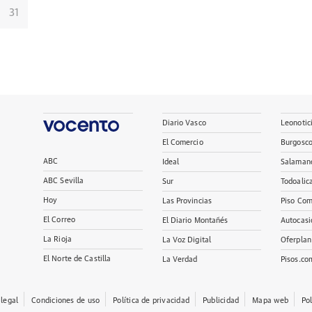
31
Diario Vasco
Leonotic
El Comercio
Burgosc
ABC
Ideal
Salaman
ABC Sevilla
Sur
Todoalic
Hoy
Las Provincias
Piso Com
El Correo
El Diario Montañés
Autocasi
La Rioja
La Voz Digital
Oferplan
El Norte de Castilla
La Verdad
Pisos.co
 legal
Condiciones de uso
Política de privacidad
Publicidad
Mapa web
Po