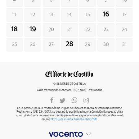
4
5
6
7
8
9
10
16
11
12
13
14
15
17
18
19
20
21
22
23
24
28
25
26
27
29
30
31
© EL NORTE DE CASTILLA
Calle Vázquez de Menchaca, 10, 47008 - Valladolid
En lo posible, para la resolución de litigios en línea en materia de consumo conforme
Reglamento (UE) 524/2013, se buscará la posibilidad que la Comisión Europea facilita
como plataforma de resolución de litigios en línea y que se encuentra disponible en el
enlace
https://ec.europa.eu/consumers/odr
.