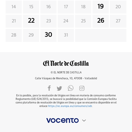
19
14
15
16
17
18
20
22
26
21
23
24
25
27
30
28
29
31
© EL NORTE DE CASTILLA
Calle Vázquez de Menchaca, 10, 47008 - Valladolid
En lo posible, para la resolución de litigios en línea en materia de consumo conforme
Reglamento (UE) 524/2013, se buscará la posibilidad que la Comisión Europea facilita
como plataforma de resolución de litigios en línea y que se encuentra disponible en el
enlace
https://ec.europa.eu/consumers/odr
.