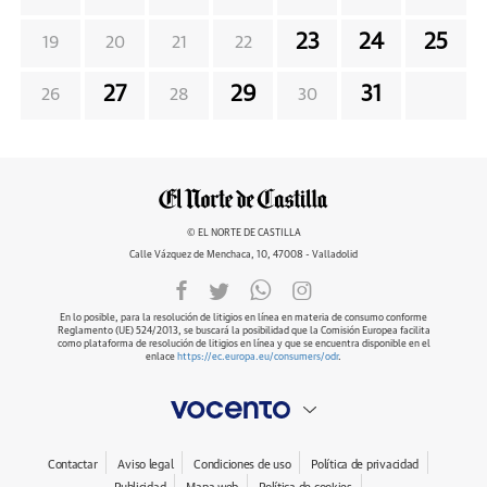
23
24
25
19
20
21
22
27
29
31
26
28
30
© EL NORTE DE CASTILLA
Calle Vázquez de Menchaca, 10, 47008 - Valladolid
En lo posible, para la resolución de litigios en línea en materia de consumo conforme
Reglamento (UE) 524/2013, se buscará la posibilidad que la Comisión Europea facilita
como plataforma de resolución de litigios en línea y que se encuentra disponible en el
enlace
https://ec.europa.eu/consumers/odr
.
Contactar
Aviso legal
Condiciones de uso
Política de privacidad