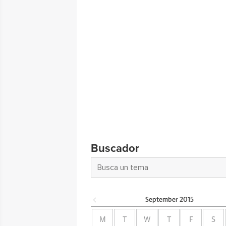
Buscador
September
2015
M
T
W
T
F
S