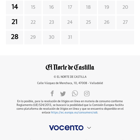
14
15
16
17
18
19
20
21
22
23
24
25
26
27
28
29
30
31
© EL NORTE DE CASTILLA
Calle Vázquez de Menchaca, 10, 47008 - Valladolid
En lo posible, para la resolución de litigios en línea en materia de consumo conforme
Reglamento (UE) 524/2013, se buscará la posibilidad que la Comisión Europea facilita
como plataforma de resolución de litigios en línea y que se encuentra disponible en el
enlace
https://ec.europa.eu/consumers/odr
.