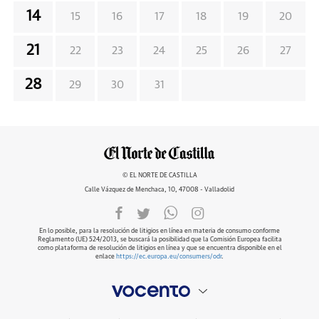
14
15
16
17
18
19
20
21
22
23
24
25
26
27
28
29
30
31
© EL NORTE DE CASTILLA
Calle Vázquez de Menchaca, 10, 47008 - Valladolid
En lo posible, para la resolución de litigios en línea en materia de consumo conforme
Reglamento (UE) 524/2013, se buscará la posibilidad que la Comisión Europea facilita
como plataforma de resolución de litigios en línea y que se encuentra disponible en el
enlace
https://ec.europa.eu/consumers/odr
.