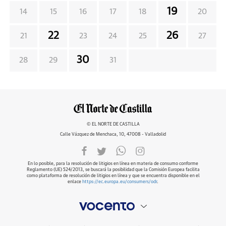
19
14
15
16
17
18
20
22
26
21
23
24
25
27
30
28
29
31
© EL NORTE DE CASTILLA
Calle Vázquez de Menchaca, 10, 47008 - Valladolid
En lo posible, para la resolución de litigios en línea en materia de consumo conforme
Reglamento (UE) 524/2013, se buscará la posibilidad que la Comisión Europea facilita
como plataforma de resolución de litigios en línea y que se encuentra disponible en el
enlace
https://ec.europa.eu/consumers/odr
.